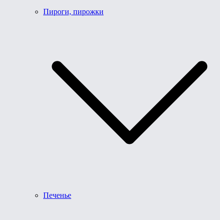
Пироги, пирожки
Печенье