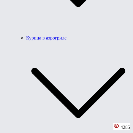
Курица в аэрогриле
4285