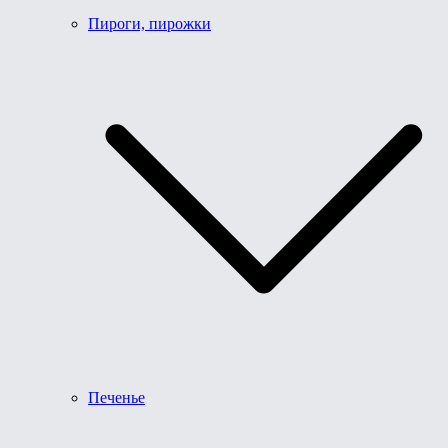
Пироги, пирожки
Печенье